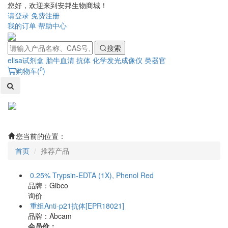
您好，欢迎来到安邦生物商城！
请登录
免费注册
我的订单
帮助中心
搜索
elisa试剂盒
胎牛血清
抗体
化学发光成像仪
类器官
0
购物车(
)
Toggl
naviga
您当前的位置：
首页
推荐产品
0.25% Trypsin-EDTA (1X), Phenol Red
品牌：Gibco
询价
重组Anti-p21抗体[EPR18021]
品牌：Abcam
会员价：