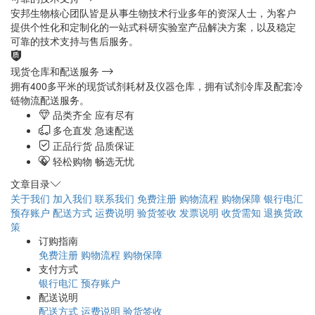
安邦生物核心团队皆是从事生物技术行业多年的资深人士，为客户
提供个性化和定制化的一站式科研实验室产品解决方案，以及稳定
可靠的技术支持与售后服务。
现货仓库和配送服务
拥有400多平米的现货试剂耗材及仪器仓库，拥有试剂冷库及配套冷
链物流配送服务。
品类齐全 应有尽有
多仓直发 急速配送
正品行货 品质保证
轻松购物 畅选无忧
文章目录
关于我们
加入我们
联系我们
免费注册
购物流程
购物保障
银行电汇
预存账户
配送方式
运费说明
验货签收
发票说明
收货需知
退换货政
策
订购指南
免费注册
购物流程
购物保障
支付方式
银行电汇
预存账户
配送说明
配送方式
运费说明
验货签收