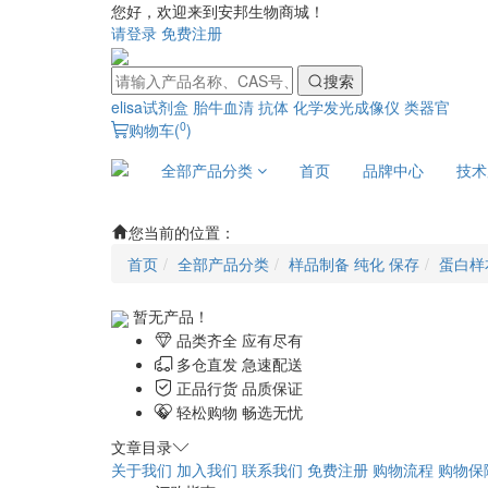
您好，欢迎来到安邦生物商城！
请登录
免费注册
搜索
elisa试剂盒
胎牛血清
抗体
化学发光成像仪
类器官
0
购物车(
)
全部产品分类
首页
品牌中心
技术
您当前的位置：
首页
全部产品分类
样品制备 纯化 保存
蛋白样
暂无产品！
品类齐全 应有尽有
多仓直发 急速配送
正品行货 品质保证
轻松购物 畅选无忧
文章目录
关于我们
加入我们
联系我们
免费注册
购物流程
购物保