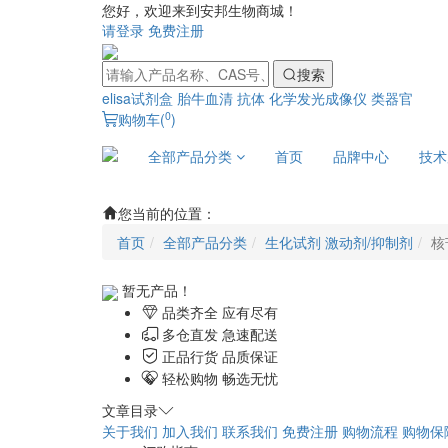
您好，欢迎来到安邦生物商城！
请登录
免费注册
搜索
elisa试剂盒
胎牛血清
抗体
化学发光成像仪
类器官
0
购物车(
)
全部产品分类
首页
品牌中心
技术
您当前的位置：
首页
全部产品分类
生化试剂 激动剂/抑制剂
核
暂无产品！
品类齐全 应有尽有
多仓直发 急速配送
正品行货 品质保证
轻松购物 畅选无忧
文章目录
关于我们
加入我们
联系我们
免费注册
购物流程
购物保