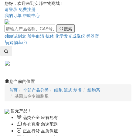
您好，欢迎来到安邦生物商城！
请登录
免费注册
我的订单
帮助中心
搜索
elisa试剂盒
胎牛血清
抗体
化学发光成像仪
类器官
0
购物车(
)
Toggl
naviga
您当前的位置：
首页
全部产品分类
细胞 流式 培养
细胞系
基因点突变细胞系
暂无产品！
品类齐全 应有尽有
多仓直发 急速配送
正品行货 品质保证