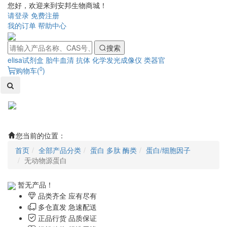
您好，欢迎来到安邦生物商城！
请登录
免费注册
我的订单
帮助中心
搜索
elisa试剂盒
胎牛血清
抗体
化学发光成像仪
类器官
0
购物车(
)
Toggl
naviga
您当前的位置：
首页
全部产品分类
蛋白 多肽 酶类
蛋白/细胞因子
无动物源蛋白
暂无产品！
品类齐全 应有尽有
多仓直发 急速配送
正品行货 品质保证