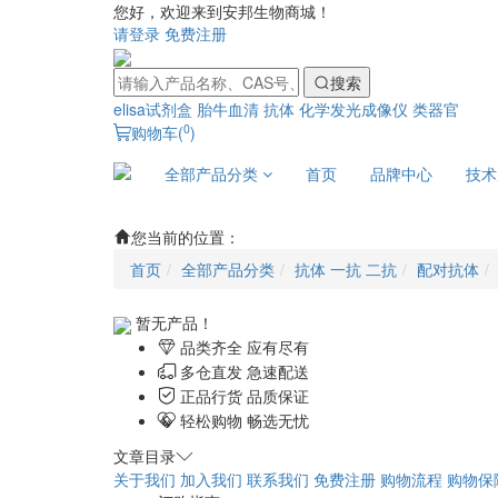
您好，欢迎来到安邦生物商城！
请登录
免费注册
搜索
elisa试剂盒
胎牛血清
抗体
化学发光成像仪
类器官
0
购物车(
)
全部产品分类
首页
品牌中心
技术
您当前的位置：
首页
全部产品分类
抗体 一抗 二抗
配对抗体
暂无产品！
品类齐全 应有尽有
多仓直发 急速配送
正品行货 品质保证
轻松购物 畅选无忧
文章目录
关于我们
加入我们
联系我们
免费注册
购物流程
购物保