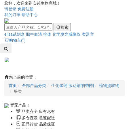
您好，欢迎来到安邦生物商城！
请登录
免费注册
我的订单
帮助中心
搜索
elisa试剂盒
胎牛血清
抗体
化学发光成像仪
类器官
0
购物车(
)
Toggl
naviga
您当前的位置：
首页
全部产品分类
生化试剂 激动剂/抑制剂
植物提取物
酚类
暂无产品！
品类齐全 应有尽有
多仓直发 急速配送
正品行货 品质保证