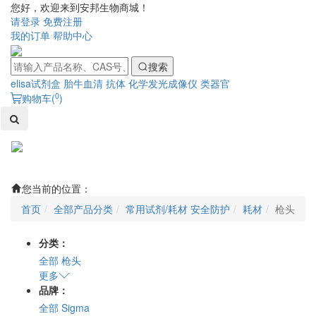
您好，欢迎来到安邦生物商城！
请登录
免费注册
我的订单
帮助中心
搜索
elisa试剂盒
胎牛血清
抗体
化学发光成像仪
类器官
0
购物车(
)
Toggl
naviga
您当前的位置：
首页
全部产品分类
常用试剂/耗材 安全防护
耗材
枪头
分类：
全部
枪头
更多
品牌：
全部
Sigma