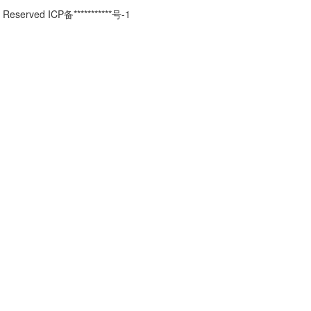
erved ICP备***********号-1