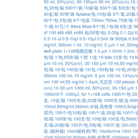
50 ml, 20%(v/v), 30-150μm
50 ml, 20%(v/v),10
包,20包/箱
500个/袋,10袋/箱
500个/袋
500支/包
40盒/箱
50管/袋
5plates/包,10包/箱
5个/套,20套/
60个/包,5包/箱
6个/包装
720ea
750ea
75块/箱
7
个/箱
81孔/个
84ea
85ea
8个/包,1包/箱
8支/盒
9
of 100
s码
xl码
xxl码
包(50管/包)
0.05g
0.1-2µl
0
0.5-10 ul
0.5-10µl
0.5-10μl
0.5ml 3k 500pk
0.5
mg/ml, 300nm
1 ml, 10 mg/ml, 5 μm
1 ml, 50
well plate
1×109细胞总数
1.0 µm
1.0mm
1.5ml
包/箱
1/包,65块/箱
1/把
1/盒
10 kda,12支/包
10 
μm
10 ml, 50%(v/v), 30-150 μm
10 ml,50 mg/
包/箱
10/包,100包/箱
10/包,150包/箱
10/包,20包
300nm
100 ml, 10 mg/ml, 5 μm
100 ml, 10%(v/
nm
100 ml,50 mg/ml,1-4μm,无定型
100 pieces
(v/v),10-30 μm
1000 ml, 50%(v/v), 30-150 μm
1
1000ml/个
1000μl, for 1×108 cells
1000个/包 2
盒, 10盒/箱
1000支/袋,20袋/箱
1000支/袋/盒,80
100ml,50mg/ml,300nm,长链,高密度
100ml,5mg/
层/托
100个/包10包/箱
100个/盒,20盒/箱
100个/
包/箱
100张/包
100支/包 10包/箱
100支/包,5000
支/袋,20袋/箱
100片/包,5包/箱
100片/盒 (24×50)
齿 (眼科镊)
10cm眼科剪(弯)
10columns
10ml 1
10ml,50mg/ml,300nm,短链,低密度
10sheets
10