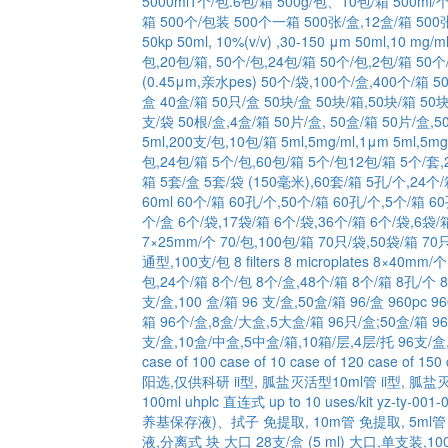
5000ml1个/包.6包/箱
500g/包、10包/箱
500ml/
箱
500个/包装
500个一箱
500张/盒,12盒/箱
500
50kp
50ml, 10%(v/v) ,30-150 μm
50ml,10 mg/m
包,20包/箱,
50个/包,24包/箱
50个/包,2包/箱
50个
(0.45μm,亲水pes)
50个/袋,100个/盒,400个/箱
5
盒 40盒/箱
50只/盒
50块/盒
50块/箱,50块/箱
50
支/袋
50根/盒,4盒/箱
50片/盒, 50盒/箱
50片/盒,5
5ml,200支/包,10包/箱
5ml,5mg/ml,1μm
5ml,5mg
包,24包/箱
5个/包,60包/箱
5个/包12包/箱
5个/套,
箱
5套/盒
5套/袋 (150毫米),60套/箱
5孔/个,24个
60ml
60个/箱
60孔/个,50个/箱
60孔/个,5个/箱
6
个/盒
6个/袋,17袋/箱
6个/袋,36个/箱
6个/袋,6袋/
7×25mm/个
70/包,100包/箱
70只/袋,50袋/箱
70
通型,100支/包
8 filters
8 microplates
8×40mm/个
包,24个/箱
8个/包
8个/盒,48个/箱
8个/箱
8孔/个
支/盒,100 盒/箱
96 支/盒,50盒/箱
96/盒
960pc
9
箱
96个/盒,8盒/大盒,5大盒/箱
96只/盒;50盒/箱
9
支/盒,10盒/中盒,5中盒/箱,10箱/层,4层/托
96支/盒
case of 100
case of 10
case of 120
case of 150
阳选,仅供科研
ii型, 胍盐灭活型10ml管
ii型, 胍盐
100ml
uhplc 直连式
up to 10 uses/kit
yz-ty-001-
养基保存液)、拭子
免提取, 10m管
免提取, 5ml管
液,分离式
块
大口 28支/盒 (5 ml)
大口,单支装,100支