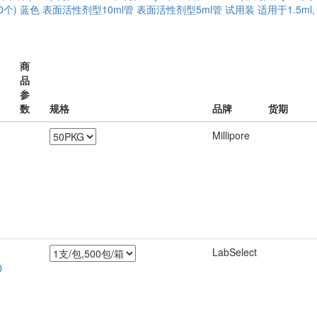
0个)
蓝色
表面活性剂型10ml管
表面活性剂型5ml管
试用装
适用于1.5ml, 2
商
品
参
数
规格
品牌
货期
Millipore
LabSelect
D