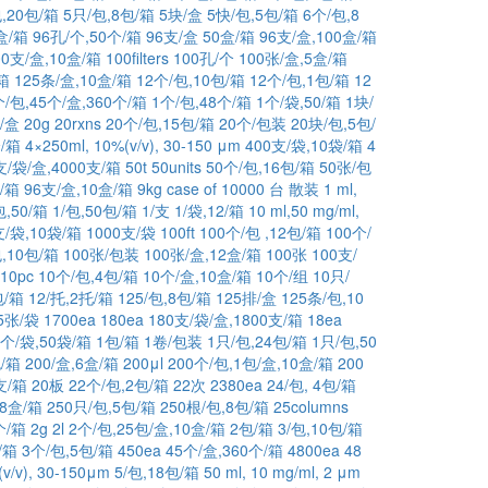
,20包/箱
5只/包,8包/箱
5块/盒
5快/包,5包/箱
6个/包,8
盒/箱
96孔/个,50个/箱
96支/盒 50盒/箱
96支/盒,100盒/箱
00支/盒,10盒/箱
100filters
100孔/个
100张/盒,5盒/箱
箱
125条/盒,10盒/箱
12个/包,10包/箱
12个/包,1包/箱
12
个/包,45个/盒,360个/箱
1个/包,48个/箱
1个/袋,50/箱
1块/
/盒
20g
20rxns
20个/包,15包/箱
20个/包装
20块/包,5包/
/箱
4×250ml, 10%(v/v), 30-150 μm
400支/袋,10袋/箱
4
支/袋/盒,4000支/箱
50t
50units
50个/包,16包/箱
50张/包
/箱
96支/盒,10盒/箱
9kg
case of 10000
台
散装
1 ml,
包,50/箱
1/包,50包/箱
1/支
1/袋,12/箱
10 ml,50 mg/ml,
支/袋,10袋/箱
1000支/袋
100ft
100个/包 ,12包/箱
100个/
,10包/箱
100张/包装
100张/盒,12盒/箱
100张
100支/
10pc
10个/包,4包/箱
10个/盒,10盒/箱
10个/组
10只/
包/箱
12/托,2托/箱
125/包,8包/箱
125排/盒
125条/包,10
25张/袋
1700ea
180ea
180支/袋/盒,1800支/箱
18ea
1个/袋,50袋/箱
1包/箱
1卷/包装
1只/包,24包/箱
1只/包,50
包/箱
200/盒,6盒/箱
200μl
200个/包,1包/盒,10盒/箱
200
支/箱
20板
22个/包,2包/箱
22次
2380ea
24/包, 4包/箱
,8盒/箱
250只/包,5包/箱
250根/包,8包/箱
25columns
个/箱
2g
2l
2个/包,25包/盒,10盒/箱
2包/箱
3/包,10包/箱
/箱
3个/包,5包/箱
450ea
45个/盒,360个/箱
4800ea
48
(v/v), 30-150μm
5/包,18包/箱
50 ml, 10 mg/ml, 2 μm