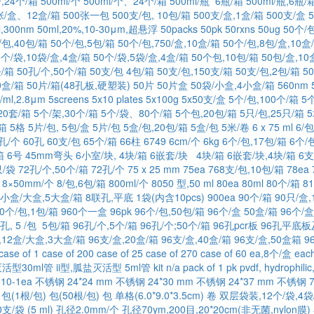
个,24个/箱
500ml/个
500ml/个、24个/箱
500ml/瓶 6瓶/箱
500ml/瓶,6瓶/
张/盒、12盒/箱
500张一包
500支/包, 10包/箱
500支/盒,1盒/箱
500支/盒
l,300nm
50ml,20%,10-30μm,超悬浮
50packs
50pk
50rxns
50ug
50个/
/包,40包/箱
50个/包,5包/箱
50个/包,750/盒,10盒/箱
50个/包,8包/盒,10盒
0个/袋,10袋/盒,4盒/箱
50个/袋,5袋/盒,4盒/箱
50个包,10包/箱
50包/盒,10
块/箱
50孔/个,50个/箱
50支/包 4包/箱
50支/包,150支/箱
50支/包,2包/箱
5
0盒/箱
50片/箱(48孔板,硬塑装)
50片
50片盒
50袋/小盒,4小盒/箱
560nm
/ml,2.8μm
5screens
5x10 plates
5x100g
5x50支/盒
5个/包,100个/箱
5
20套/箱
5个/架,30个/箱
5个/袋、80个/箱
5个包,20包/箱
5只/包,25只/箱
5
/箱
5格
5片/包, 5包/盒
5片/包
5盒/包,20包/箱
5盒/包
5米/卷
6 x 75 ml
6/包
0孔/个
60孔
60支/包
65个/箱
66柱
6749
6cm/个
6kg
6个/包,17包/箱
6个/
箱
6号 45mm弯头
6小室/块, 4块/箱
6嵌套/块 4块/箱
6嵌套/块,4块/箱
6支
只/袋
72孔/个,50个/箱
72孔/个
75 x 25 mm
75ea
768支/包,10包/箱
78ea
8×50mm/个
8/包,6包/箱
800ml/个
8050 型,50 ml
80ea
80ml
80个/箱
8
8小盒/大盒,5大盒/箱
8联孔,平底 1袋(内含10pcs)
900ea
90个/箱
90只/盒,
60个/包,1包/箱
960个一盒
96pk
96个/包,50包/箱
96个/盒 50盒/箱
96个/盒
6孔, 5 /包 5包/箱
96孔/个,5个/箱
96孔/个;50个/箱
96孔pcr板
96孔平底板
,12盒/大盒,3大盒/箱
96支/盒,20盒/箱
96支/盒,40盒/箱
96支/盒,50盒箱
9
case of 1
case of 200
case of 25
case of 270
case of 60
ea,8个/盒
eac
灭活型30ml管
ii型,胍盐灭活型 5ml管
kit
n/a
pack of 1
pk
pvdf, hydrophili
010-1ea
不锈钢 24*24 mm
不锈钢 24*30 mm
不锈钢 24*37 mm
不锈钢 7
包(1根/包)
包(50根/包)
包
单格(6.0*9.0*3.5cm)
卷
双层袋装,12个/袋,4袋
/袋 (5 ml)
孔径2.0mm/个
孔径70ym,200目,20*20cm(非无菌,nylon膜)