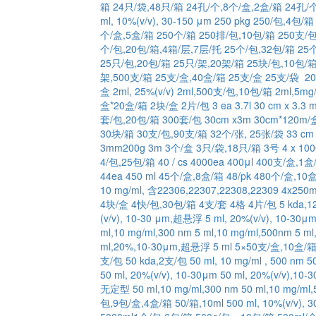
箱
24只/袋,48只/箱
24孔/个,8个/盒,2盒/箱
24孔/
ml, 10%(v/v), 30-150 μm
250 pkg
250/包,4包/箱
个/盒,5盒/箱
250个/箱
250排/包,10包/箱
250支/包
个/包,20包/箱,4箱/层,7层/托
25个/包,32包/箱
25
25只/包,20包/箱
25只/架,20架/箱
25块/包,10包/
架,500支/箱
25支/盒,40盒/箱
25支/盒
25支/袋 2
盒
2ml, 25%(v/v)
2ml,500支/包,10包/箱
2ml,5mg
盒*20盒/箱
2块/盒
2片/包
3 ea
3.7l
30 cm x 3.3 
套/包,20包/箱
300套/包
30cm x3m
30cm*120m/
30块/箱
30支/包,90支/箱
32个/张, 25张/袋
33 cm 
3mm200g
3m
3个/盒
3只/袋,18只/箱
3号
4 x 1
4/包,25包/箱
40 / cs
4000ea
400μl
400支/盒,1盒
44ea
450 ml
45个/盒,8盒/箱
48/pk
480个/盒,10
10 mg/ml, 含22306,22307,22308,22309
4x250m
4块/盒
4快/包,30包/箱
4支/套
4格
4片/包
5 kda,
(v/v), 10-30 μm,超悬浮
5 ml, 20%(v/v), 10-3
ml,10 mg/ml,300 nm
5 ml,10 mg/ml,500nm
5 ml
ml,20%,10-30μm,超悬浮
5 ml
5×50支/盒,10盒/
支/包
50 kda,2支/包
50 ml, 10 mg/ml , 500 nm
5
50 ml, 20%(v/v), 10-30μm
50 ml, 20%(v/v),1
无定型
50 ml,10 mg/ml,300 nm
50 ml,10 mg/ml
包,9包/盒,4盒/箱
50/箱,10ml
500 ml, 10%(v/v), 