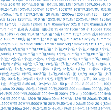
0个/盒,20盒/箱
10个/盒,5盒/箱
10个/组, 5组/1箱
10包/箱
10包x50个/包
1
/包,24包/箱
10支/包,100支/箱
10支/包,150支/箱
10支/包,25包/袋,10袋/箱
mm*50m, 1卷/盒
12/包,2包/箱
120 件/箱
12000ea
1200个/箱
120ml
120
条/盒
125ea
125排/盒, 10盒/箱
125支/包,10包/箱
125支/包,4包/箱
125条/
/箱
12个/盒、4盒/箱
12卷/箱
12号 65mm弯头10支/盒
12号 65mm直头1
mm/个
14cm 直尖头 无镀层 (组织剪)
15 ea
15*15cm
150 个
1500ea
150
/箱
15片(7×9 cm)
15米/包
15米/箱
15齿1.0mm
15齿1.5mm 适用servic
7g
1800ml
180支/包
18cm/把
18个/箱
18孔/个
192ea
192个/箱
19mm*5
,5mg/ml,2.8μm
1mlx2
1mlx5
1mlx6
1mm150g
1mm200g
1st
1
1个, 36
0包/内盒,6内盒/箱
1个/包,200包/箱
1个/包,20个/箱
1个/包,20包/盒
1个/包,
,500/箱
1个/包,50个/箱
1个/包,56/箱
1个/包,56个/箱
1个/包,80个/箱
1个
1个/盒,12盒/箱
1个/盒,25盒/箱
1个/盒,4盒/箱
1个/箱,1个/箱
1个/袋,100袋
1包/管,5管/箱
1卷/盒
1只/包,120包/箱
1只/包,120只/箱
1只/包,12包/箱
1
,48块/箱
1块/包,50包/盒 200块/箱
1块/包,75包/箱
1块/包、10块/箱
1块/
1套/盒,5盒/箱
1套/袋,100袋/箱
1快/包,20块/箱
1把
1支/包 100支/箱
1支/
/袋,100袋/包,10包/箱
1支/袋
1支包
1毫升加长*96孔
1片/片,100片/盒
1片
1盒、50盒/箱
2×50 ml, 10%(v/v) ,30-150 μm
2-20µl
2-20μl
2.0ml,10
 plates
20-200μl
20/包,10包/箱
20/包,200/箱
200 reactions
200/盒, 2盒
0个/包装
200个/袋,2000/箱
200个一箱
200张(7*9 cm)
200排/包
200排/盒
20盒/箱
200片/盒, 120盒/箱
20cm
20ml 80支/盒 ,12盒/箱
20sets/袋,25袋
,2500支/箱
20支/包,5000支/箱
20支/包,50包/盒,10盒/箱
20次
20片(82×
包,2包/箱
240ea
24个/,包,2包/箱
24个/,包,4包/箱
24个/包,48个/箱
24个/包