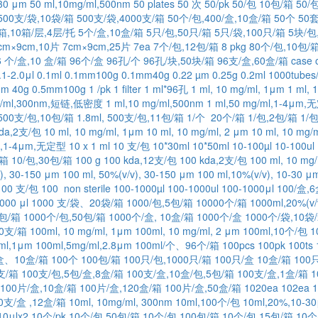
-30 μm
50 ml,10mg/ml,500nm
50 plates
50 次
50/pk
50/包 10包/箱
50/
500支/袋,10袋/箱
500支/袋,4000支/箱
50个/包,400/盒,10盒/箱
50个
50
箱,10箱/层,4层/托
5个/盒,10盒/箱
5只/包,50只/箱
5只/袋,100只/箱
5块/包
cm×9cm,10片
7cm×9cm,25片
7ea
7个/包,12包/箱
8 pkg
80个/包,10包/
6 个/盒,10 盒/箱
96个/盒
96孔/个
96孔/块,50块/箱
96支/盒,60盒/箱
case 
.1-2.0μl
0.1ml
0.1mm100g
0.1mm40g
0.22 µm
0.25g
0.2ml 1000tube
mm 40g
0.5mm100g
1 /pk
1 filter
1 ml*96孔
1 ml, 10 mg/ml, 1μm
1 ml, 
mg/ml,300nm,短链,低密度
1 ml,10 mg/ml,500nm
1 ml,50 mg/ml,1-4μm
, 500支/包,10包/箱
1.8ml, 500支/包,11包/箱
1/个 20个/箱
1/包,2包/箱
1/
kda,2支/包
10 ml, 10 mg/ml, 1μm
10 ml, 10 mg/ml, 2 μm
10 ml, 10 mg/
ml,1-4μm,无定型
10 x 1 ml
10 支/包
10*30ml
10*50ml
10-100µl
10-100ul
/箱
10/包,30包/箱
100 g
100 kda,12支/包
100 kda,2支/包
100 ml, 10 mg
v), 30-150 μm
100 ml, 50%(v/v), 30-150 μm
100 ml,10%(v/v), 10-30 μ
100 支/包
100 non sterile
100-1000µl
100-1000ul
100-1000μl
100/盒,
000 μl
1000 支/袋、20袋/箱
1000/包,5包/箱
10000个/箱
1000ml,20%(v/
0包/箱
1000个/包,50包/箱
1000个/盒, 10盒/箱
1000个/盒
1000个/袋,10袋
00支/箱
100ml, 10 mg/ml, 1μm
100ml, 10 mg/ml, 2 μm
100ml,10个/包
1
ml,1μm
100ml,5mg/ml,2.8μm
100ml/个、96个/箱
100pcs
100pk
100ts
盒、10盒/箱
100个
100包/箱
100只/包,1000只/箱
100只/盒 10盒/箱
100
支/箱
100支/包,5包/盒,8盒/箱
100支/盒,10盒/包,5包/箱
100支/盒,1盒/箱
1
100片/盒,10盒/箱
100片/盒,120盒/箱
100片/盒,50盒/箱
1020ea
102ea
1
00支/盒 ,12盒/箱
10ml, 10mg/ml, 300nm
10ml,100个/包
10ml,20%,10-
10μlx2
10个/pk
10个/包 50包/箱
10个/包,100包/箱
10个/包,15包/箱
10个