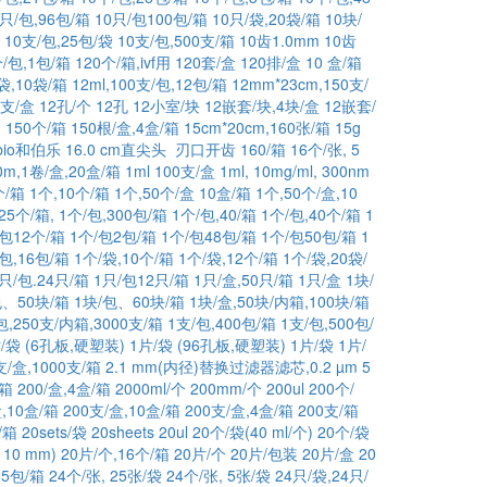
0只/包,96包/箱
10只/包100包/箱
10只/袋,20袋/箱
10块/
10支/包,25包/袋
10支/包,500支/箱
10齿1.0mm
10齿
个/包,1包/箱
120个/箱,ivf用
120套/盒
120排/盒 10 盒/箱
袋,10袋/箱
12ml,100支/包,12包/箱
12mm*23cm,150支/
0支/盒
12孔/个
12孔
12小室/块
12嵌套/块,4块/盒
12嵌套/
g
150个/箱
150根/盒,4盒/箱
15cm*20cm,160张/箱
15g
ebio和伯乐
16.0 cm直尖头 刃口开齿
160/箱
16个/张, 5
0m,1卷/盒,20盒/箱
1ml 100支/盒
1ml, 10mg/ml, 300nm
个/箱
1个,10个/箱
1个,50个/盒 10盒/箱
1个,50个/盒,10
25个/箱,
1个/包,300包/箱
1个/包,40/箱
1个/包,40个/箱
1
/包12个/箱
1个/包2包/箱
1个/包48包/箱
1个/包50包/箱
1
/包,16包/箱
1个/袋,10个/箱
1个/袋,12个/箱
1个/袋,20袋/
只/包.24只/箱
1只/包12只/箱
1只/盒,50只/箱
1只/盒
1块/
包、50块/箱
1块/包、60块/箱
1块/盒,50块/内箱,100块/箱
包,250支/内箱,3000支/箱
1支/包,400包/箱
1支/包,500包/
/袋 (6孔板,硬塑装)
1片/袋 (96孔板,硬塑装)
1片/袋
1片/
0支/盒,1000支/箱
2.1 mm(内径)替换过滤器滤芯,0.2 µm 5
/箱
200/盒,4盒/箱
2000ml/个
200mm/个
200ul
200个/
,10盒/箱
200支/盒,10盒/箱
200支/盒,4盒/箱
200支/箱
/箱
20sets/袋
20sheets
20ul
20个/袋(40 ml/个)
20个/袋
110 mm)
20片/个,16个/箱
20片/个
20片/包装
20片/盒
20
,5包/箱
24个/张, 25张/袋
24个/张, 5张/袋
24只/袋,24只/