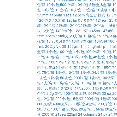
包/箱
10个/包,500个/箱
10个/包,5包/盒,8盒/箱
1
包
10块/盒,10盒/箱
10块/盒,20盒/箱
10块板
10快
1.5mm
115mm
11ea
12.5cm 弯全齿 蚊式
12.5
120排/盒,10盒/箱
120条/盒,10盒/箱
121ea
125 
箱
12个/,包,2包/箱
12个/包2包/箱
12个/盒、16盒
块
12支/盒
1400ml/个、22个/箱
145ea
147x56
15m*45cm
15ml/支,20支/包,10包/箱
15个/包,4包
张/袋
16个/盒,4盒/箱
16张(7*9 cm)
16张/包
180.
1ml, 20%(v/v), 30-150μm
1ml,5mg/ml,1μm
1ml
盒/箱
1个/包,100个/盒
1个/包,100个/箱
1个/包,1
个/包,40包/箱
1个/包,48/箱
1个/包,48包/盒
1个/包
个/包、100个/箱
1个/盒,10个/箱
1个/盒,10盒/箱
箱
1个/袋,24个/箱
1个/袋,4袋/箱
1个/袋、60个/箱
包 75包/箱
1块/包,10包/箱
1块/包,24块/箱
1块/包
1块/盒
1块/袋 50块/盒 200块/箱
1块/袋,100袋/箱
箱
1支/袋 100袋/箱
1支/袋, 100袋/包, 10包/箱
1支
袋、50片/箱
1盒/20套 ,1箱/200套
1盒/卷,50卷/箱
个/包
2.5g
2/包, 100包/箱
2/包, 50包/箱
20 ea
20
包,12包/箱
200个/包,15包/箱
200个/包,1包/箱
20
200支/袋,4000支/箱
200根/盒,4盒/箱
200片/盒 1
20只/包,400只/箱
20块板
20支/包, 5包/箱
20支/包
片
20袋/箱
210ea
225ml
24 columns
24 pk
24/