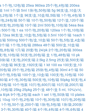
a
1个/包,12包/箱
25ea
960ea
25个/包,4包/箱
200ea
/箱
1ml
1个/袋
5ml
1块/包,50包/箱
5g
96支/盒,10盒/大
包,2包/箱
1个/盒
96支/盒,10盒/组,5组/箱
1个/包,4包/箱
5
/包,24包/箱
50个/箱
10个/包,50包/箱
12个/盒,120个/箱
00支/包,20包/箱
10个/箱
2ml
500/包,10包/箱
54ea
8ea
g
500个/包
1 ea
10个/包,20包/箱
120ea
1个/包,10包/箱
箱
72ea
96支/盒,10盒/包,5包/箱
0.5ml
100个/箱
1each
1
包/箱
500mg
500个/包/盒,10盒/箱
50个/包,5包/盒,4盒/箱
12个/箱
1个/包,5包/箱
288ea
48个/箱
500/盒,10盒/箱
/包,8包/箱
1只/箱
20套/包
24/pk
2个/包,20包/箱
300ea
支/包,10包/箱
50支/包,20包/箱
盒
1/包,48包/箱
10 pk
00块/箱
1支/包,200支/箱
2.5kg
2.5mg
25支/袋,500支/箱
,10盒/箱
96支/盒,1920支/箱
1 kit
100 ea
100支/盒,10
,20包/箱
25个/包,2包/箱
25块/包,4包/箱
30ml
4个/箱
50
00个/包,5包/箱
100个/盒,10盒/箱
100支/包,10包/箱
100
80/箱
4个/包,30包/箱
500支/包,10包/箱
50pkg
50支/包,4
,12包/箱
10个/包装
10只/包,600只/箱
10只/袋,200只/箱
,10包/箱
25kg
25pkg
25个/盒
48个/盒
5 ml, 10%(v/v),
a
8/pk
9个/包,2包/箱
each
1 set
1/包,50块/箱
10 plates
装
10ug
10个/包,2包/箱
10个/包,30包/箱
10只/包,20包/箱
箱
1个/包,50个/盒,200个/箱
1块/包,5包/箱
1块/袋,200块/
3个/包,30包/箱
40个/箱
4个/包,4包/箱
4个/包,6包/箱
4