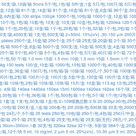
个
50支/袋,10袋/箱
5rxns
5个/包,1包/箱
5件/盒,1盒
5只/包,100只/箱
5只/包
/盒,12盒/箱
81个/盒,14盒/箱
81个/盒,16盒/箱
81个/盒,6盒/箱
96个/盒,50
内盒,6内盒/箱
100 strips
100/pk
1000个/包,10包/箱
1000个/盒,10盒/箱
10
10个/包,1包/箱
10套/包
10支/盒
10支/袋
10盒/包,5包/箱
1200ea
120个/
/箱
1个/包,20包/盒,10盒/箱
1个/包,20包/箱
1个/包,32/箱
1个/包,3包/箱
1
00支/袋,4000支/箱
1支/包,500支/箱
2×50ml, 10%(v/v) ,30-150 μm
200片
 plates
250个/盒,10盒/箱
250个/盒
25个/袋
25支/袋,20袋/箱
2个/袋
30个
4包/箱
500个/盒,8盒/箱
500个/盒
500支/盒,10盒/箱
500支/盒,4盒/箱
500
25个/箱
5个/包,40个/箱
5个/包,4包/箱
5个/包
5只/袋,40只/箱
6个/箱
72个
 个/包,50 个/箱
1.0 mm 15齿
1.5 mm 10齿
1.5 mm 15齿
1.5mm
1/个
1/
pkg
100 tests
100/盒,10盒/箱
1000/包,10包/箱
1000个/包,40包/箱
1000
00个/盒,36盒/箱
100只/包,10包/箱/袋 10袋/箱
100孔/个,50个/箱
100张/包
00片/包,2包/箱
100片/小盒
100片/盒,5盒/中盒,100盒/箱
100片/盒,5盒/箱
0盒/箱
10块/包,2包/箱
10块/箱,10块/箱
10片/盒
10盒/箱
113.4g
12/包,25
, 4块/箱
140ea
1440ea
150ea
15ml
1600ea
1620ea
162ea
16个/张, 
包,30包/箱
1个/包,36包/箱
1个/包,500包/箱
1个/包,5个/箱
1个/包12包/箱
箱
1套/盒
1支/包,50支/箱
1盒/包
2×109细胞总数
2.5l
20-200µl
20/包,25
,10包/箱
200支/盒,1盒/箱
200条/包
20l
20块/包,500块/箱
20支/包,2000
/包
24孔/个,5个/箱
25 tests
250/包,10包/箱
250个/包,4包/箱
250只/中盒
0架/箱
25个/箱
25支/包,4包/箱
25支/包,8包/箱
25支/袋(无托)
28孔/个,20
箱
30cm×300cm,1卷
30支/包
320ea
32ea
32个/张, 5张/袋
384个/盒,20盒
/箱,12个/块
5 ml, 10 mg/ml, 2 μm
5 ml, 20%(v/v), 10-30 μm
5 ml, 20%