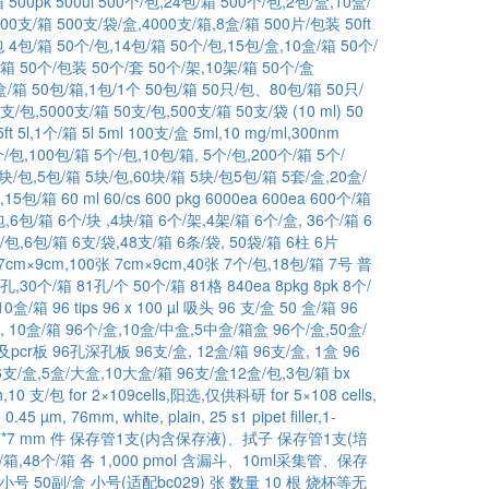
箱
500pk
500ul
500个/包,24包/箱
500个/包,2包/盒,10盒/
500支/箱
500支/袋/盒,4000支/箱,8盒/箱
500片/包装
50ft
包 4包/箱
50个/包,14包/箱
50个/包,15包/盒,10盒/箱
50个/
/箱
50个/包装
50个/套
50个/架,10架/箱
50个/盒
盒/箱
50包/箱,1包/1个
50包/箱
50只/包、80包/箱
50只/
0支/包,5000支/箱
50支/包,500支/箱
50支/袋 (10 ml)
50
5ft
5l,1个/箱
5l
5ml 100支/盒
5ml,10 mg/ml,300nm
个/包,100包/箱
5个/包,10包/箱,
5个/包,200个/箱
5个/
块/包,5包/箱
5块/包,60块/箱
5块/包5包/箱
5套/盒,20盒/
,15包/箱
60 ml
60/cs
600 pkg
6000ea
600ea
600个/箱
包,6包/箱
6个/块 ,4块/箱
6个/架,4架/箱
6个/盒, 36个/箱
6
/包,6包/箱
6支/袋,48支/箱
6条/袋, 50袋/箱
6柱
6片
7cm×9cm,100张
7cm×9cm,40张
7个/包,18包/箱
7号 普
1孔,30个/箱
81孔/个 50个/箱
81格
840ea
8pkg
8pk
8个/
10盒/箱
96 tips
96 x 100 µl 吸头
96 支/盒 50 盒/箱
96
, 10盒/箱
96个/盒,10盒/中盒,5中盒/箱盒
96个/盒,50盒/
及pcr板
96孔深孔板
96支/盒, 12盒/箱
96支/盒, 1盒
96
6支/盒,5盒/大盒,10大盒/箱
96支/盒12盒/包,3包/箱
bx
h,10 支/包
for 2×109cells,阳选,仅供科研
for 5×108 cells,
c, 0.45 µm, 76mm, white, plain, 25
s1 pipet filler,1-
*7 mm
件
保存管1支(内含保存液)、拭子
保存管1支(培
/箱,48个/箱
各 1,000 pmol
含漏斗、10ml采集管、保存
小号 50副/盒
小号(适配bc029)
张
数量 10
根
烧杯等无