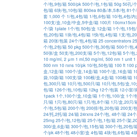
个/包,9包/箱
500/pk
500个/包,1包/箱
50g
50孔/
包/箱
6块/包,10包/箱
800ea
80条/本,5本/包
81个
套
1,000 个
1/包,4包/箱
1/包,6包/箱
10/包,4包/
100支/盒,10盒/中盒,5中盒/箱
100片
10cmx15cm
个/袋
1plate
1个/包 50包/盒 12盒/箱
1个/包,15包
包,20包/箱
1块/包,4包/箱
1快/包,4包/箱
1支/包,2
箱
20张/包装
24个/包,4包/箱
25 concentrators
25
个/包,2包/箱
50 pkg
500个/包,30包/箱
500个/包,
50张/盒
50支/包,200支/箱
5个/包,12包/箱
5个/包,
10 mg/ml, 2 μm
1 ml,50 mg/ml, 500 nm
1 unit
1
500 nm
10 rxns
10/pk
10/包,50包/箱
100 ft
100 
盒,12盒/箱
100个/盒,14盒/箱
100个/盒,16盒/箱
1
袋,10袋/箱
100支/袋
100根/盒,4盒/箱
100根/箱
1
包,300只/箱
10只/包,500只/箱
10只/包,5包/盒,1
包/箱
126个/包,10包/箱
12kg
12个/包装
12小室/块
1pack
1个,100个/盒,10盒/箱
1个/包,100/盒
1个/
只/箱
1只/包,80只/箱
1只/包,8个/箱
1只/盒,20只/
个/包,5包/箱
200个/包
200排/包,20包/箱
200支/包
24/托,2托/箱
24/箱
24rxns
24个/包, 48个/箱
24个
25mg
25个/包,12包/箱
25个/包,1包/箱
25个/架,2
300/盒,6盒/箱
300个/包,15包/箱
300个/包,20包/
个/pk
48个/包
48小室/盒
4包/箱
4块/包,6包/箱
4块