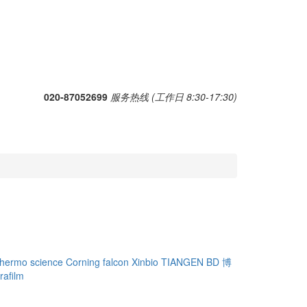
020-87052699
服务热线 (工作日 8:30-17:30)
thermo science
Corning falcon
Xinbio
TIANGEN
BD
博
rafilm