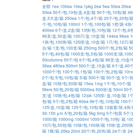
全部
1ea
100ea
10ea
1pkg
2ea
5ea
50ea
20ea
30ea
50个/包,10包/盒,4盒/箱
50个/包,10包/箱
48
盒,5大盒/箱
250ea
1个/包,4个/箱
25个/包,20包/
个/包,10包/箱
100ml
1个/包,100包/箱
1把/袋
4块
400ea
6个/盒,2盒/箱
10快/包,10包/箱
12个/包,6
96支/盒,50盒/箱
100只/盒,10盒/箱
144ea
96ea
1
1块/包,100块/箱
125排/盒,10盒/箱
1只/包,12只/
台/箱
1支/包,100支/箱
250mg
500个/包,2包/箱
5
5个/包,40包/箱
1000支/包,5包/箱
1000支/袋,100
50columns
50个/包
6个/包,4包/箱
96支/盒,10盒
36ea
480ea
500ml
500个/盒,10盒/箱
6个/盒,60
1000个/包
100个/包,1包/箱
100个/包,2包/箱
10rx
2个/包
5/包,10包/箱
5/箱
500个/箱
50个/盒
5个/包
盒/箱
10块/包,50块/箱
15ea
1mg
1个/包,10个/箱
filters
50/包,20包/箱
5000ea
500张/盒
50ml
50个
支/盒
10块/包,4包/箱
12/pk
125排/ 盒,10盒/箱
1个
包/箱
5个/包,2包/箱
60ea
96个/包,10包/箱
100个
125/盒,10盒/箱
125个/包,10包/箱
12嵌套/块,4块
30-150 μm
5/包,20包/箱
5kg
5mg
5个/包装
5个/
1000/箱
1000mg
1000ml
1000个/包,10包/ 箱
10
10只/包,50包/箱
10块/包,100块/箱
10块/盒,200块
箱
1瓶/箱
20kg
20ml
20个/包,20包/箱
24个/盒
2