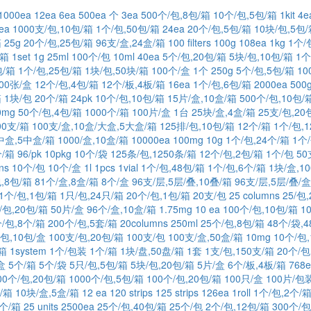
1000ea
12ea
6ea
500ea
个
3ea
500个/包,8包/箱
10个/包,5包/箱
1kit
4e
ea
1000支/包,10包/箱
1个/包,50包/箱
24ea
20个/包,5包/箱
10块/包,5包
箱
25g
20个/包,25包/箱
96支/盒,24盒/箱
100 filters
100g
108ea
1kg
1个/
/箱
1set
1g
25ml
100个/包
10ml
40ea
5个/包,20包/箱
5块/包,10包/箱
1个
包/箱
1个/包,25包/箱
1块/包,50块/箱
100个/盒
1个
250g
5个/包,5包/箱
10
00张/盒
12个/包,4包/箱
12个/板,4板/箱
16ea
1个/包,6包/箱
2000ea
500
箱
1块/包
20个/箱
24pk
10个/包,10包/箱
15片/盒,10盒/箱
500个/包,10包/
0mg
50个/包,4包/箱
1000个/箱
100片/盒
1台
25块/盒,4盒/箱
25支/包,20
00支/箱
100支/盒,10盒/大盒,5大盒/箱
125排/包,10包/箱
12个/箱
1个/包,
/中盒,5中盒/箱
1000/盒,10盒/箱
10000ea
100mg
10g
1个/包,24个/箱
1个
个/箱
96/pk
10pkg
10个/袋
125条/包,1250条/箱
12个/包,2包/箱
1个/包
50
ns
10个/包
10个/盒
1l
1pcs
1vial
1个/包,48包/箱
1个/包,6个/箱
1块/盒,1
,8包/箱
81个/盒,8盒/箱
8个/盒
96支/层,5层/叠,10叠/箱
96支/层,5层/叠/盒
1个/包,1包/箱
1只/包,24只/箱
20个/包,1包/箱
20支/包
25 columns
25/包
/包,20包/箱
50片/盒
96个/盒,10盒/箱
1.75mg
10 ea
100个/包,10包/箱
1
/包,8个/箱
200个/包,5套/箱
20columns
250ml
25个/包,8包/箱
48个/袋,4
/包,10包/盒
100支/包,20包/箱
100支/包
100支/盒,50盒/箱
10mg
10个/包
/箱
1system
1个/包装
1个/箱
1块/盘,50盘/箱
1套
1支/包,150支/箱
20个/包
盒
5个/箱
5个/袋
5只/包,5包/箱
5块/包,20包/箱
5片/盒
6个/板,4板/箱
768e
00个/包,20包/箱
1000个/包,5包/箱
100个/包,20包/箱
100只/盒
100片/包
/箱
10块/盒,5盒/箱
12 ea
120 strips
125 strips
126ea
1roll
1个/包,2个/
4个/箱
25 units
2500ea
25个/包,40包/箱
25个/包
2个/包,12包/箱
300个/包