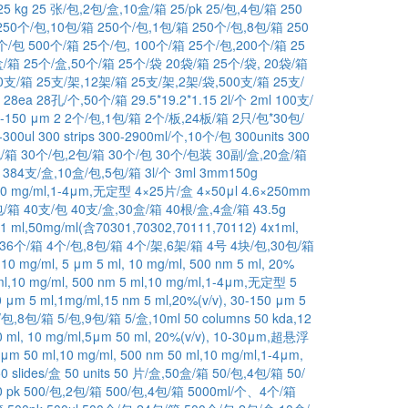
25 kg
25 张/包,2包/盒,10盒/箱
25/pk
25/包,4包/箱
250
250个/包,10包/箱
250个/包,1包/箱
250个/包,8包/箱
250
个/包 500个/箱
25个/包, 100个/箱
25个/包,200个/箱
25
盒/箱
25个/盒,50个/箱
25个/袋 20袋/箱
25个/袋, 20袋/箱
0支/箱
25支/架,12架/箱
25支/架,2架/袋,500支/箱
25支/
28ea
28孔/个,50个/箱
29.5*19.2*1.15
2l/个
2ml 100支/
0-150 μm
2
2个/包,1包/箱
2个/板,24板/箱
2只/包*30包/
-300ul
300 strips
300-2900ml/个,10个/包
300units
300
包/箱
30个/包,2包/箱
30个/包
30个/包装
30副/盒,20盒/箱
384支/盒,10盒/包,5包/箱
3l/个
3ml
3mm150g
10 mg/ml,1-4μm,无定型
4×25片/盒
4×50μl
4.6×250mm
包/箱
40支/包
40支/盒,30盒/箱
40根/盒,4盒/箱
43.5g
1 ml,50mg/ml(含70301,70302,70111,70112)
4x1ml,
,36个/箱
4个/包,8包/箱
4个/架,6架/箱
4号
4块/包,30包/箱
 10 mg/ml, 5 μm
5 ml, 10 mg/ml, 500 nm
5 ml, 20%
ml,10 mg/ml, 500 nm
5 ml,10 mg/ml,1-4μm,无定型
5
50 μm
5 ml,1mg/ml,15 nm
5 ml,20%(v/v), 30-150 μm
5
/包,8包/箱
5/包,9包/箱
5/盒,10ml
50 columns
50 kda,12
0 ml, 10 mg/ml,5μm
50 ml, 20%(v/v), 10-30μm,超悬浮
0 μm
50 ml,10 mg/ml, 500 nm
50 ml,10 mg/ml,1-4μm,
0 slides/盒
50 units
50 片/盒,50盒/箱
50/包,4包/箱
50/
0 pk
500/包,2包/箱
500/包,4包/箱
5000ml/个、4个/箱