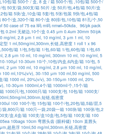
包,10包/箱
500个 / 盒, 8 盒 / 箱
500个/包 ,10包/箱
500个/
套/包
50支/袋,500支/箱
50片 /盒
50片/包,4包/箱
50片/盒
,2包/箱
5块/盒,10盒/箱
5套/包
5张/包装
5快/包,4包/箱
箱
80个/盒,320个/箱
80个/盒
80排/包,10包/箱
81孔/个,50
of 50
case of 75
ea
l码
m码
nmwl=50kda、96/pk
pack
s/包
0.2ml 无裙边,10个/盒
0.45 μm
0.4um 30mm 50/pk
10 mg/ml, 2.8 μm
1 ml, 10 mg/ml, 3 μm
1 ml, 10
,无定型
1 ml,50mg/ml,300nm,长链,高密度
1 roll
1 x 96
包,500包/箱
1/包,5包/箱
1/包,60/箱
1/包,60包/箱
1/包,65
ml, 2.8 μm
10 ml, 10 mg/ml, 300nm
10 ml, 10 mg/ml, 5
10-100μl
10-30um
10/个,10包/内盒,6内盒/箱
10/包, 5
/ml, 2 μm
100 ml, 10 mg/ml, 2.8 μm
100 ml, 10 mg/ml,
m
100 ml,10%(v/v), 30-150 μm
100 ml,50 mg/ml, 500
6盒/箱
1000 ml, 20%(v/v), 30-150μm
1000 ml, 20%
v), 10-30μm
1000ml,4个/箱
1000ml/个,15个/箱
/箱
1000只/包,10000只/箱
1000支/包 10包/箱
1000支/
00ml,50mg/ml,300nm,短链,低密度
100ul
100
100个/包 15包/箱
100个/包,20包/箱,5箱/层,5
只/袋,800只/箱
100只一袋,20袋一箱
100块/箱
100张/包,2
00支/盒,6盒/箱
100支/盒10盒/包,5包/箱
100支/箱
100
05ea
10bags
10cm 弯唇头齿 (眼科镊)
10cm 直唇头
30μm,超悬浮
10ml,50 mg/ml,300nm,长链,高密度
/包,21包/箱
10个/包,28包/箱
10个/包,3包/箱
10个/包,48