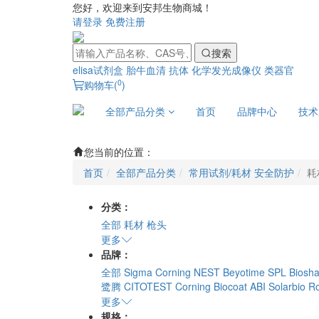
您好，欢迎来到安邦生物商城！
请登录
免费注册
搜索
elisa试剂盒
胎牛血清
抗体
化学发光成像仪
类器官
0
购物车(
)
全部产品分类
首页
品牌中心
技术
您当前的位置：
首页
全部产品分类
常用试剂/耗材 安全防护
耗
分类：
全部
耗材
枪头
更多
品牌：
全部
Sigma
Corning
NEST
Beyotime
SPL
Biosha
鹭腾
CITOTEST
Corning Biocoat
ABI
Solarbio
R
更多
规格：