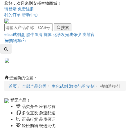
您好，欢迎来到安邦生物商城！
请登录
免费注册
我的订单
帮助中心
搜索
elisa试剂盒
胎牛血清
抗体
化学发光成像仪
类器官
0
购物车(
)
Toggl
naviga
您当前的位置：
首页
全部产品分类
生化试剂 激动剂/抑制剂
动物造模剂
暂无产品！
品类齐全 应有尽有
多仓直发 急速配送
正品行货 品质保证
轻松购物 畅选无忧