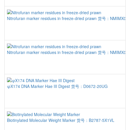
Nitrofuran marker residues in freeze-dried prawn
货号：NMIMX012B
Nitrofuran marker residues in freeze-dried prawn
货号：NMIMX012A
φX174 DNA Marker Hae III Digest
货号：D0672-20UG
Biotinylated Molecular Weight Marker
货号：B2787-5X1VL