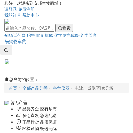
您好，欢迎来到安邦生物商城！
请登录
免费注册
我的订单
帮助中心
搜索
elisa试剂盒
胎牛血清
抗体
化学发光成像仪
类器官
0
购物车(
)
Toggl
naviga
您当前的位置：
首页
全部产品分类
科学仪器
电泳、成像/图像分析
暂无产品！
品类齐全 应有尽有
多仓直发 急速配送
正品行货 品质保证
轻松购物 畅选无忧