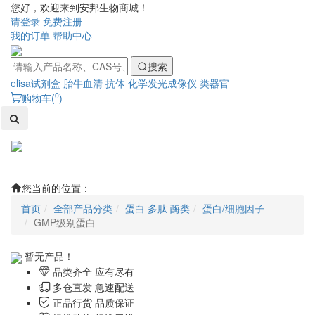
您好，欢迎来到安邦生物商城！
请登录
免费注册
我的订单
帮助中心
搜索
elisa试剂盒
胎牛血清
抗体
化学发光成像仪
类器官
0
购物车(
)
Toggl
naviga
您当前的位置：
首页
全部产品分类
蛋白 多肽 酶类
蛋白/细胞因子
GMP级别蛋白
暂无产品！
品类齐全 应有尽有
多仓直发 急速配送
正品行货 品质保证