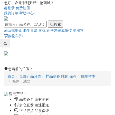
您好，欢迎来到安邦生物商城！
请登录
免费注册
我的订单
帮助中心
搜索
elisa试剂盒
胎牛血清
抗体
化学发光成像仪
类器官
0
购物车(
)
Toggl
naviga
您当前的位置：
首页
全部产品分类
样品制备 纯化 保存
细胞样本
筛网、滤器
暂无产品！
品类齐全 应有尽有
多仓直发 急速配送
正品行货 品质保证