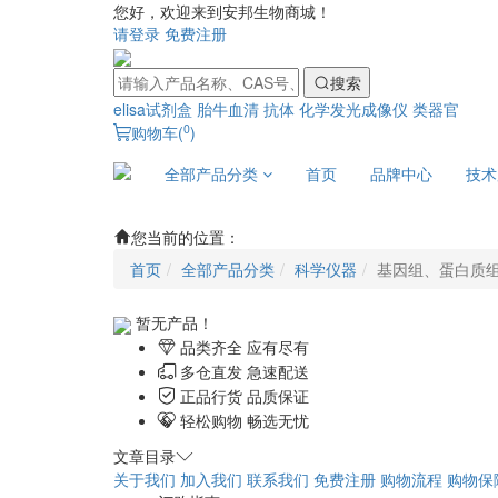
您好，欢迎来到安邦生物商城！
请登录
免费注册
搜索
elisa试剂盒
胎牛血清
抗体
化学发光成像仪
类器官
0
购物车(
)
全部产品分类
首页
品牌中心
技术
您当前的位置：
首页
全部产品分类
科学仪器
基因组、蛋白质
暂无产品！
品类齐全 应有尽有
多仓直发 急速配送
正品行货 品质保证
轻松购物 畅选无忧
文章目录
关于我们
加入我们
联系我们
免费注册
购物流程
购物保