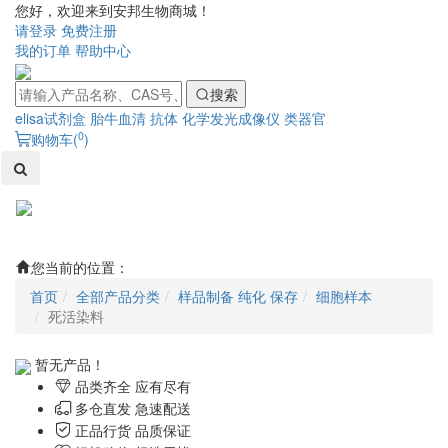
您好，欢迎来到安邦生物商城！
请登录
免费注册
我的订单
帮助中心
搜索
elisa试剂盒
胎牛血清
抗体
化学发光成像仪
类器官
0
购物车(
)
Toggl
naviga
您当前的位置：
首页
全部产品分类
样品制备 纯化 保存
细胞样本
死活染料
暂无产品！
品类齐全 应有尽有
多仓直发 急速配送
正品行货 品质保证