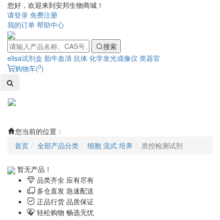
您好，欢迎来到安邦生物商城！
请登录
免费注册
我的订单
帮助中心
搜索
elisa试剂盒
胎牛血清
抗体
化学发光成像仪
类器官
0
购物车(
)
Toggl
naviga
您当前的位置：
首页
全部产品分类
细胞 流式 培养
质控检测试剂
暂无产品！
品类齐全 应有尽有
多仓直发 急速配送
正品行货 品质保证
轻松购物 畅选无忧