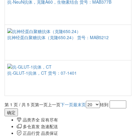
抗-NeuN抗体，克隆A60，生物素结合
货号：MAB377B
抗神经蛋白聚糖抗体（克隆650.24）
货号：MAB5212
抗-GLUT-1抗体，CT
货号：07-1401
第 1 页 / 共 5 页
第一页
上一页
下一页
最末页
转到
品类齐全 应有尽有
多仓直发 急速配送
正品行货 品质保证