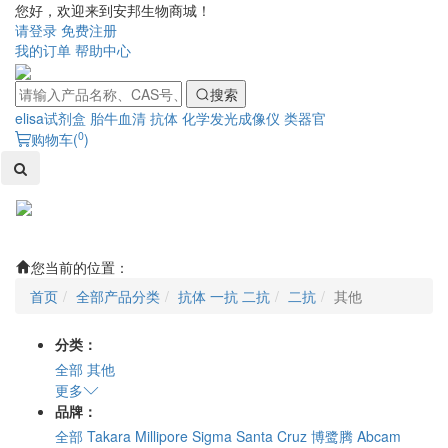
您好，欢迎来到安邦生物商城！
请登录
免费注册
我的订单
帮助中心
搜索
elisa试剂盒
胎牛血清
抗体
化学发光成像仪
类器官
0
购物车(
)
Toggl
naviga
您当前的位置：
首页
全部产品分类
抗体 一抗 二抗
二抗
其他
分类：
全部
其他
更多
品牌：
全部
Takara
Millipore
Sigma
Santa Cruz
博鹭腾
Abcam