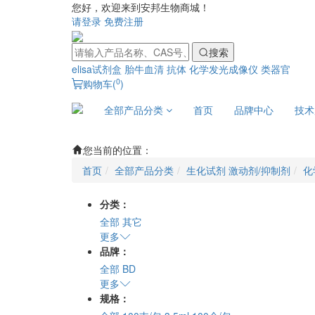
您好，欢迎来到安邦生物商城！
请登录
免费注册
搜索
elisa试剂盒
胎牛血清
抗体
化学发光成像仪
类器官
0
购物车(
)
全部产品分类
首页
品牌中心
技术
您当前的位置：
首页
全部产品分类
生化试剂 激动剂/抑制剂
化
分类：
全部
其它
更多
品牌：
全部
BD
更多
规格：