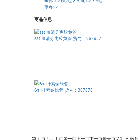
全部
100支/包
3.5ml,100个/包
更多
商品信息
sst 血清分离胶黄管
货号：367957
6ml肝素钠绿管
货号：367878
第 1 页 / 共 1 页
第一页
上一页
下一页
最末页
转到