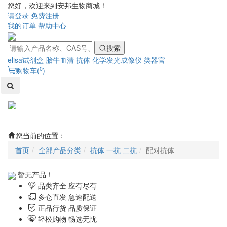
您好，欢迎来到安邦生物商城！
请登录
免费注册
我的订单
帮助中心
搜索
elisa试剂盒
胎牛血清
抗体
化学发光成像仪
类器官
0
购物车(
)
Toggl
naviga
您当前的位置：
首页
全部产品分类
抗体 一抗 二抗
配对抗体
暂无产品！
品类齐全 应有尽有
多仓直发 急速配送
正品行货 品质保证
轻松购物 畅选无忧