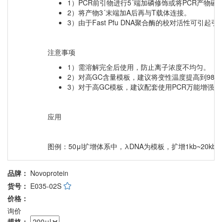
1）PCR前引物进行5´端加磷修饰或将PCR产物
2）将产物3´末端加A后再与T载体连接。
3）由于Fast Pfu DNA聚合酶的校对活性可
注意事项
1）需溶解完全后使用，防止离子浓度不均匀。
2）对高GC含量模板，建议将变性温度提高到98
3）对于高GC模板，建议配套使用PCR万能增强剂I（Ca
应用
图例：50μl扩增体系中，λDNA为模板，扩增1kb~20kb片段。
品牌：
Novoprotein
货号：
E035-02S
价格：
询价
规格：