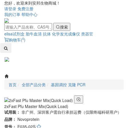
您好，欢迎来到安邦生物商城！
请登录
免费注册
我的订单
帮助中心
搜索
elisa试剂盒
胎牛血清
抗体
化学发光成像仪
类器官
0
购物车(
)
Toggl
naviga
首页
全部产品分类
基因调控 克隆 PCR
2xFast Pfu Master Mix(Quick Load)
试用装：
非广州、深圳客户需自行承担运费（仅限终端科研用户）
品牌：
Novoprotein
货号：
E035-02S