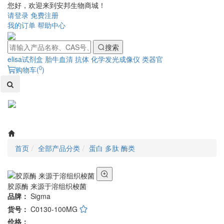
您好，欢迎来到安邦生物商城！
请登录
免费注册
我的订单
帮助中心
搜索
elisa试剂盒
胎牛血清
抗体
化学发光成像仪
类器官
0
购物车(
)
Toggl
naviga
首页
全部产品分类
蛋白 多肽 酶类
胶原酶 来源于溶组织梭菌
品牌：
Sigma
货号：
C0130-100MG
价格：