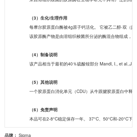
（3）生化/生理作用
每摩尔胶原蛋白酶被4g原子钙活化。 它被乙二醇-双（β-氨
该胶原酶产物是由溶组织梭菌所分泌的酶混合物组成，且
（4）制备说明
该产品相当于最初的40％硫酸铵部分 Mandl, I., et al.,J.
（5）其他说明
一个胶原蛋白消化单元（CDU）从牛跟腱胶原蛋白中释放的肽链量和
（6）免责声明
本品可在2-8°C稳定保存一年。 37°C、50°C和-20
品牌：
Sigma