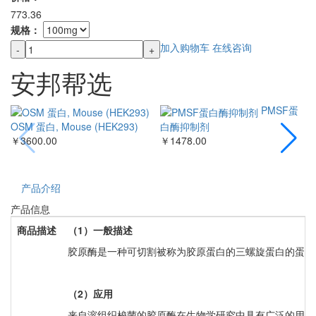
773.36
规格：
加入购物车
在线咨询
-
+
安邦帮选
PMSF蛋
OSM 蛋白, Mouse (HEK293)
白酶抑制剂
O
￥3600.00
￥1478.00
白
￥
产品介绍
产品信息
商品描述
（1）一般描述
胶原酶是一种可切割被称为胶原蛋白的三螺旋蛋白的蛋白
（2）应用
来自溶组织梭菌的胶原酶在生物学研究中具有广泛的用途，