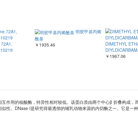
明胶甲基丙烯
酰基
e 72A1,
DIMETHYL ETHA
￥1935.46
10219
DIYLDICARBAM
￥1967.06
A小沟相互作用的核酸酶，特异性相对较低。该蛋白质由两个中心β 折叠构成
构相似性。DNase I是研究得最透彻的哺乳动物来源的内切酶之一。它是