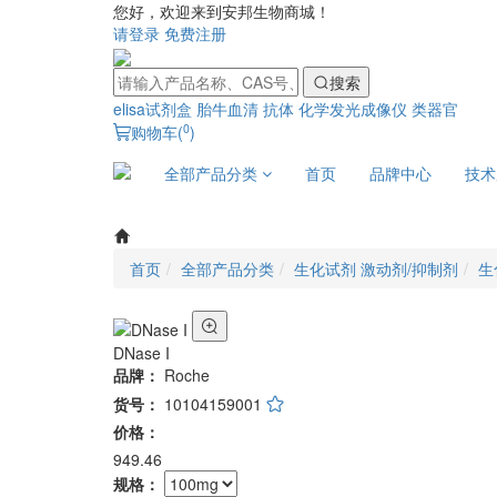
您好，欢迎来到安邦生物商城！
请登录
免费注册
搜索
elisa试剂盒
胎牛血清
抗体
化学发光成像仪
类器官
0
购物车(
)
全部产品分类
首页
品牌中心
技术
首页
全部产品分类
生化试剂 激动剂/抑制剂
生
DNase I
品牌：
Roche
货号：
10104159001
价格：
949.46
规格：