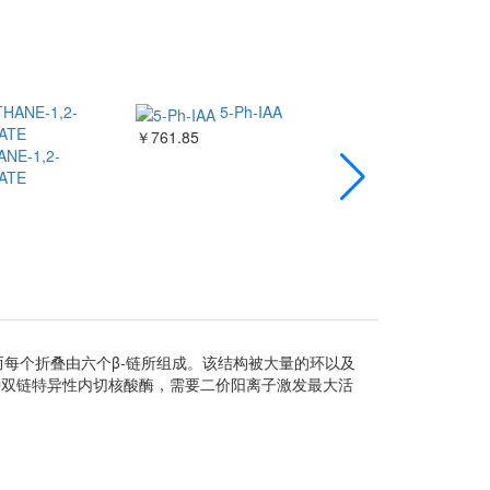
5-Ph-IAA
￥761.85
GFP Magnetic
NE-1,2-
￥2100.00
ATE
，而每个折叠由六个β-链所组成。该结构被大量的环以及
一种双链特异性内切核酸酶，需要二价阳离子激发最大活