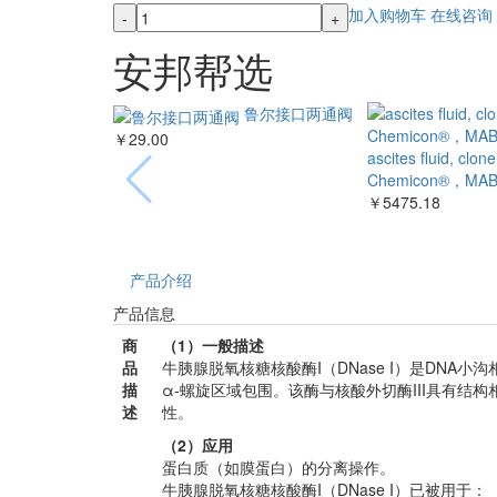
加入购物车
在线咨询
-
+
安邦帮选
鲁尔接口两通阀
￥29.00
ascites fluid, clon
Chemicon®，MAB
￥5475.18
产品介绍
产品信息
商
（1）一般描述
品
牛胰腺脱氧核糖核酸酶I（DNase I）是DN
描
α-螺旋区域包围。该酶与核酸外切酶III具有结
述
性。
（2）应用
蛋白质（如膜蛋白）的分离操作。
牛胰腺脱氧核糖核酸酶I（DNase I）已被用于：