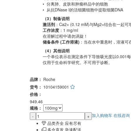
• 分离肺、皮肤和肿瘤样品中的细胞
• 从抗DNase I的活细菌细胞中提取细菌DNA
（3）制备说明
激活剂
：Ca2+ (0.12 mM)与Mg2+结合在一起可增强活性 [
工作浓度
：1 mg/ml
在溶解过程中请勿涡旋！
储备条件 (工作溶液)
：当在水中重悬时，溶液可在2
（4）其他说明
一个单位表示在测定条件下导致吸光度以0.001
仅用于生命科学研究。不可用于诊断。
品牌：
Roche
货号：
10104159001
价格：
949.46
规格：
加入购物车
在线咨询
-
+
品类齐全 应有尽有
多仓直发 急速配送